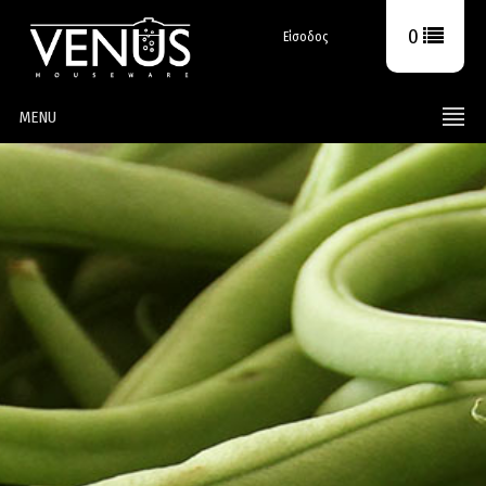
0
Είσοδος
MENU