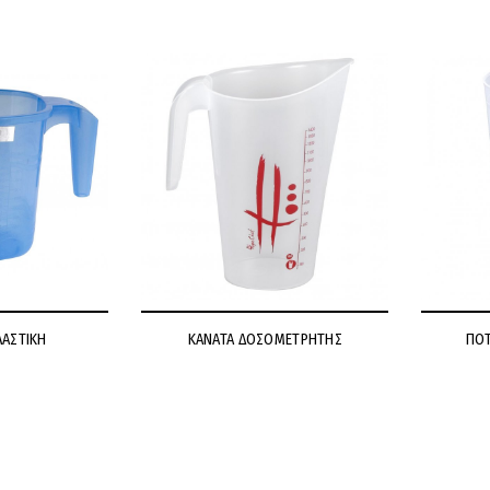
ΛΑΣΤΙΚΗ
ΚΑΝΑΤΑ ΔΟΣΟΜΕΤΡΗΤΗΣ
ΠΟ