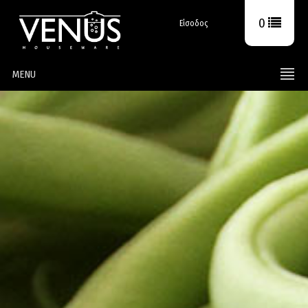
0
Είσοδος
MENU